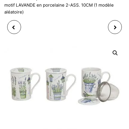
motif LAVANDE en porcelaine 2-ASS. 10CM (1 modèle
aléatoire)
TASSE A CAFE AVEC
THÉIÈRE ÉGOÏSTE
CUILLERE ROUGE
INDIVIDUELLE MOTIF
BEIGE MARRON 3-ASS.
CŒUR, 3PCS
6 CM