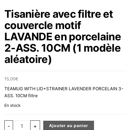
Tisanière avec filtre et
couvercle motif
LAVANDE en porcelaine
2-ASS. 10CM (1 modèle
aléatoire)
15,00
€
TEAMUG WITH LID+STRAINER LAVENDER PORCELAIN 3-
ASS. 10CM filtre
En stock
quantité de Tisanière avec filtre et couvercle motif L
-
+
Ajouter au panier