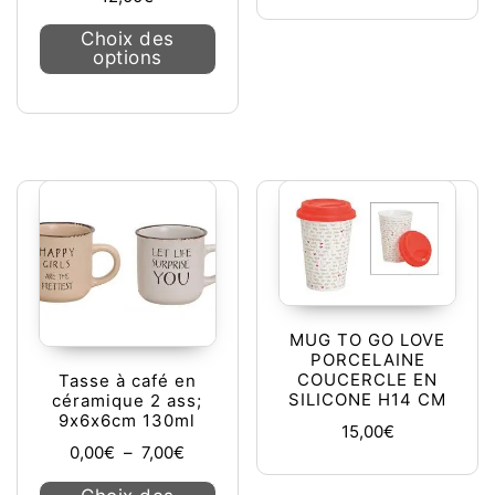
Ce produit a plusieurs variations. L
Choix des
options
MUG TO GO LOVE
PORCELAINE
COUCERCLE EN
Tasse à café en
SILICONE H14 CM
céramique 2 ass;
9x6x6cm 130ml
15,00
€
Plage de prix : 0,00€ à 7,00€
0,00
€
–
7,00
€
Ce produit a plusieurs variations. L