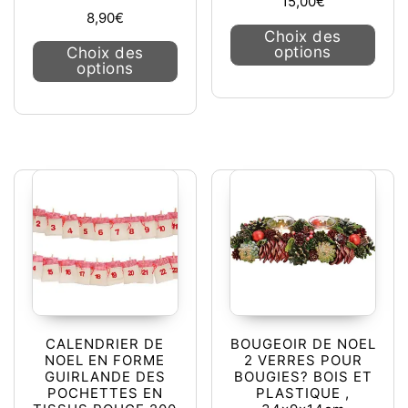
15,00
€
8,90
€
Ce pr
Choix des
Ce produit a plusieurs variations. L
options
Choix des
options
CALENDRIER DE
BOUGEOIR DE NOEL
NOEL EN FORME
2 VERRES POUR
GUIRLANDE DES
BOUGIES? BOIS ET
POCHETTES EN
PLASTIQUE ,