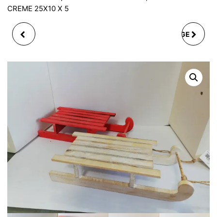
CREME 25X10 X 5
LOT DE 6 TASSES A
BOUTEILLE DE VOYAGE
CAFE AVEC SOUS
EN INOX 500ML
TASSE SUR SUPPORT
TOUR , PALMIER, 3 VERT
ET 3 ROUGE