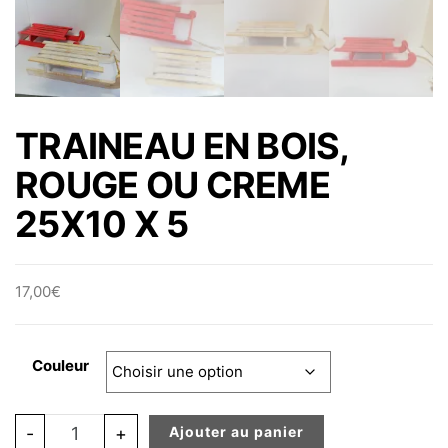
TRAINEAU EN BOIS,
ROUGE OU CREME
25X10 X 5
17,00
€
Couleur
quantité de TRAINEAU EN BOIS, ROUGE OU CREME 25X1
-
+
Ajouter au panier