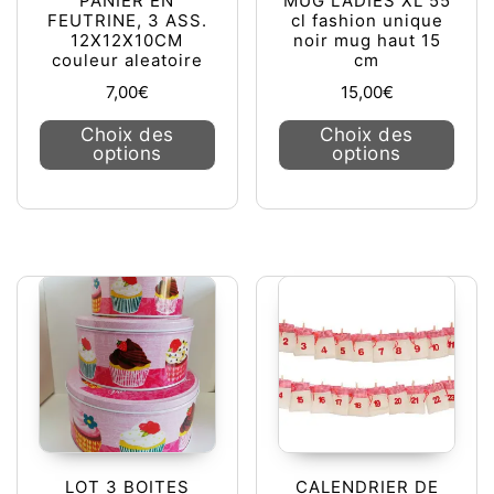
PANIER EN
MUG LADIES XL 55
FEUTRINE, 3 ASS.
cl fashion unique
12X12X10CM
noir mug haut 15
couleur aleatoire
cm
7,00
€
15,00
€
Ce produit a plusieurs variations. L
Ce pr
Choix des
Choix des
options
options
LOT 3 BOITES
CALENDRIER DE