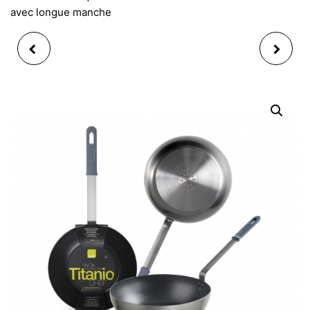
avec longue manche
COFFRET SET
BOITE À THÉ OU À
COUVERTS ENFANT
BIJOUX À 6
CARS 6 PIÈCES WMF
COMPARTIMENTS,
MOTIF FEUILLES
TROPICALES, EN BOIS