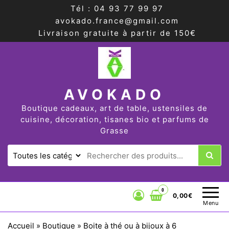
Tél : 04 93 77 99 97
avokado.france@gmail.com
Livraison gratuite à partir de 150€
AVOKADO
Boutique cadeaux, art de table, ustensiles de
cuisine, décoration, tisanes bio et parfums de
Grasse
0
0,00€
Menu
Accueil
»
Boutique
»
Boite à thé ou à bijoux à 6