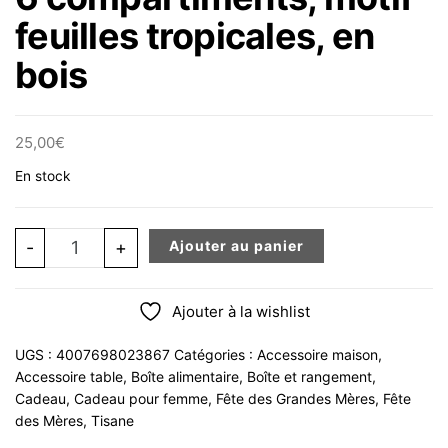
feuilles tropicales, en
bois
25,00
€
En stock
quantité de Boite à thé ou à bijoux à 6 compartiments, mot
-
+
Ajouter au panier
Ajouter à la wishlist
UGS :
4007698023867
Catégories :
Accessoire maison
,
Accessoire table
,
Boîte alimentaire
,
Boîte et rangement
,
Cadeau
,
Cadeau pour femme
,
Fête des Grandes Mères
,
Fête
des Mères
,
Tisane