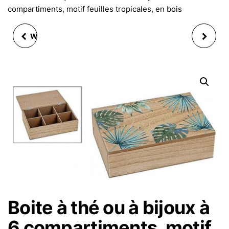
compartiments, motif feuilles tropicales, en bois
WOK TITANIO CHEF 30
LETTRAGE HOME
CM ANTIADHÉSIF AVEC
MAISON EN BOIS
LONGUE MANCHE
30X2X10 CM, 2 ASS
Boite à thé ou à bijoux à
6 compartiments, motif