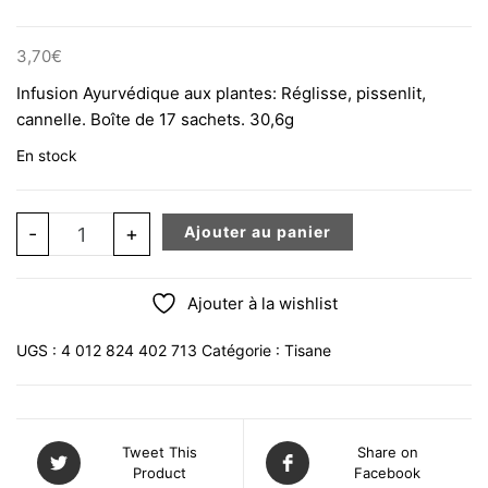
3,70
€
Infusion Ayurvédique aux plantes: Réglisse, pissenlit,
cannelle. Boîte de 17 sachets. 30,6g
En stock
quantité de YOGI TEA Détox aux plantes Infusion BIO x 
-
+
Ajouter au panier
Ajouter à la wishlist
UGS :
4 012 824 402 713
Catégorie :
Tisane
Tweet This
Share on
Product
Facebook