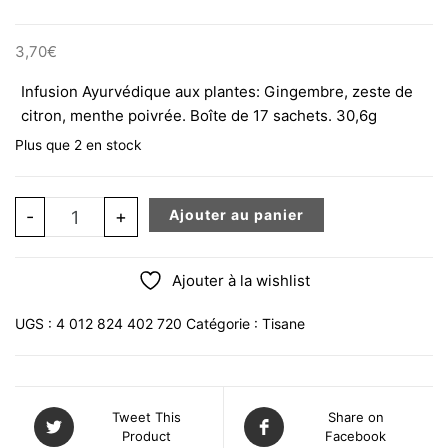
3,70
€
Infusion Ayurvédique aux plantes: Gingembre, zeste de
citron, menthe poivrée. Boîte de 17 sachets. 30,6g
Plus que 2 en stock
quantité de YOGI TEA Gingembre Citron Infusion BIO x 1
-
+
Ajouter au panier
Ajouter à la wishlist
UGS :
4 012 824 402 720
Catégorie :
Tisane
Tweet This
Share on
Product
Facebook