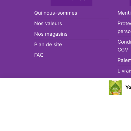
Qui nous-sommes
Menti
Nos valeurs
Prote
perso
Nos magasins
Condi
Plan de site
CGV
FAQ
Paiem
Livra
Retou
Yo