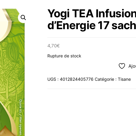
Yogi TEA Infusion
d’Energie 17 sach
4,70
€
Rupture de stock
Ajo
UGS :
4012824405776
Catégorie :
Tisane