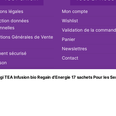
ons légales
Mon compte
ction données
Wishlist
nnelles
Validation de la comman
tions Générales de Vente
Panier
Newslettres
ent sécurisé
Contact
ison
r et remboursement
gi TEA Infusion bio Regain d’Energie 17 sachets Pour les Se
Fièrement propulsé par
WordPress
|
Thème :
Envo eCommerc
Social media & sharing icons powered by
UltimatelySocial
Notification lors de la collecte
Vos choix en matière de confidentialité