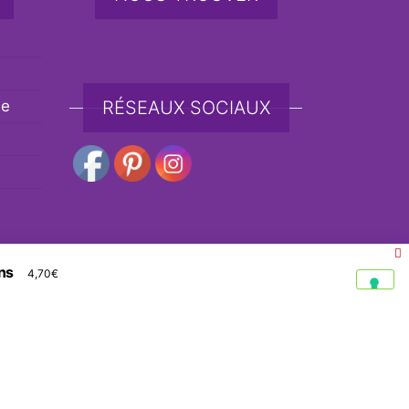
de
RÉSEAUX SOCIAUX
ns
4,70
€
e