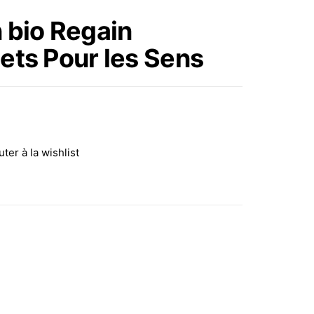
CURCUMA EN VRAC 90
 bio Regain
GR INFUSION KURKUMA
ets Pour les Sens
CHAI
uter à la wishlist