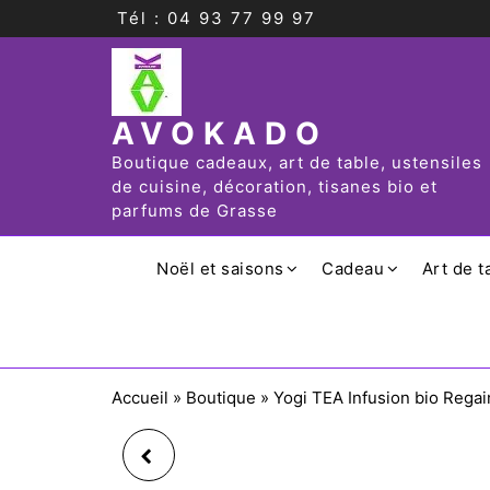
Tél : 04 93 77 99 97
AVOKADO
Boutique cadeaux, art de table, ustensiles
de cuisine, décoration, tisanes bio et
parfums de Grasse
Noël et saisons
Cadeau
Art de t
Accueil
»
Boutique
»
Yogi TEA Infusion bio Regai
YOGI TEA INFUSION