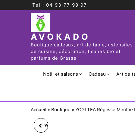
Tél : 04 93 77 99 97
AVOKADO
Boutique cadeaux, art de table, ustensiles
de cuisine, décoration, tisanes bio et
parfums de Grasse
Noël et saisons
Cadeau
Art de t
Accueil
»
Boutique
»
YOGI TEA Réglisse Menthe I
YOGI TEA RÉCONFORT