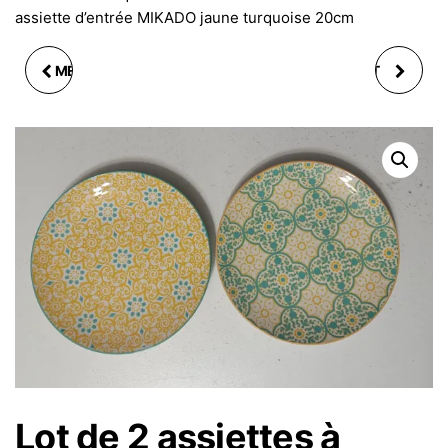
assiette d’entrée MIKADO jaune turquoise 20cm
MÉNAGÈRE COUVERTS
ASSIETTE À DESSERT
24P VERT ANIS ANGLE
SANTA FÉ GRIS 20 CM
BI TON AVEC SUPPORT
Lot de 2 assiettes à