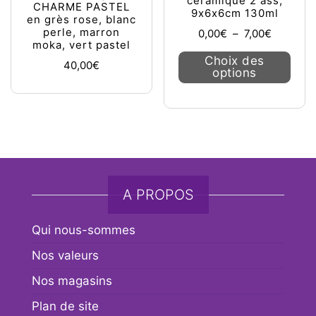
céramique 2 ass;
CHARME PASTEL
9x6x6cm 130ml
en grès rose, blanc
perle, marron
Plage de 
0,00
€
–
7,00
€
moka, vert pastel
Ce pr
Choix des
40,00
€
options
A PROPOS
Qui nous-sommes
Nos valeurs
Nos magasins
Plan de site