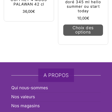
doré 345 ml hello
PALAWAN 42 cl
summer ou start
today
36,00
€
10,00
€
Ce pr
Choix des
options
A PROPOS
Qui nous-sommes
Nos valeurs
Nos magasins