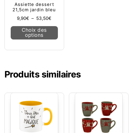
Assiette dessert
21,5cm jardin bleu
Plage de prix : 9,90€ à 53,50€
9,90
€
–
53,50
€
Ce produit a plusieurs variations. L
Choix des
options
Produits similaires