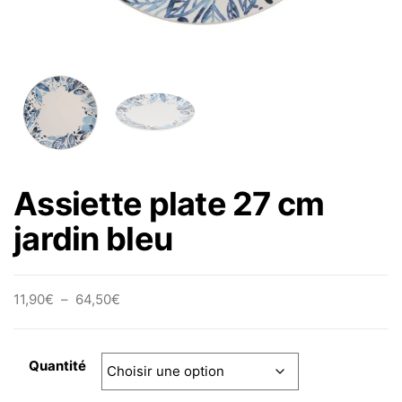
Assiette plate 27 cm
jardin bleu
Plage de prix : 11,90€ à 64,50€
11,90
€
–
64,50
€
Quantité