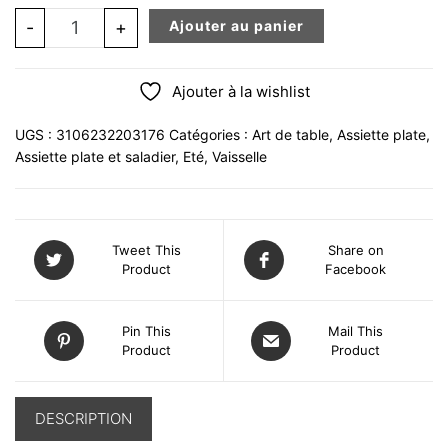
quantité de Assiette plate 27 cm jardin bleu
-
+
Ajouter au panier
Ajouter à la wishlist
UGS :
3106232203176
Catégories :
Art de table
,
Assiette plate
,
Assiette plate et saladier
,
Eté
,
Vaisselle
Tweet This
Share on
Product
Facebook
Pin This
Mail This
Product
Product
DESCRIPTION