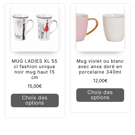
MUG LADIES XL 55
Mug violet ou blanc
cl fashion unique
avec anse doré en
noir mug haut 15
porcelaine 340ml
cm
12,00
€
15,00
€
Ce pr
Choix des
Ce produit a plusieurs variations. L
options
Choix des
options