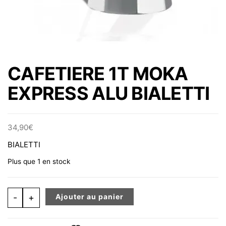
CAFETIERE 1T MOKA
EXPRESS ALU BIALETTI
34,90
€
BIALETTI
Plus que 1 en stock
quantité de CAFETIERE 1T MOKA EXPRESS ALU BIALET
-
+
Ajouter au panier