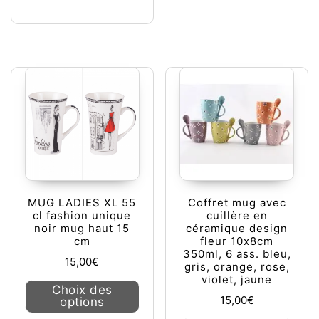
MUG LADIES XL 55
Coffret mug avec
cl fashion unique
cuillère en
noir mug haut 15
céramique design
cm
fleur 10x8cm
350ml, 6 ass. bleu,
15,00
€
gris, orange, rose,
violet, jaune
Ce produit a plusieurs variations. L
Choix des
15,00
€
options