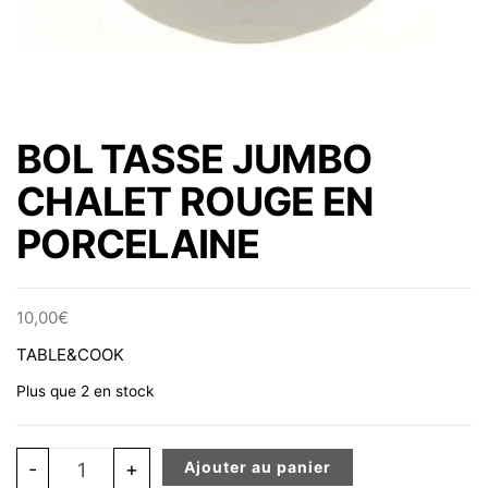
BOL TASSE JUMBO
CHALET ROUGE EN
PORCELAINE
10,00
€
TABLE&COOK
Plus que 2 en stock
quantité de BOL TASSE JUMBO CHALET ROUGE EN PO
-
+
Ajouter au panier