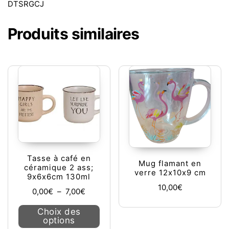
DTSRGCJ
Produits similaires
Tasse à café en
Mug flamant en
céramique 2 ass;
verre 12x10x9 cm
9x6x6cm 130ml
10,00
€
Plage de prix : 0,00€ à 7,00€
0,00
€
–
7,00
€
Ce produit a plusieurs variations. L
Choix des
options