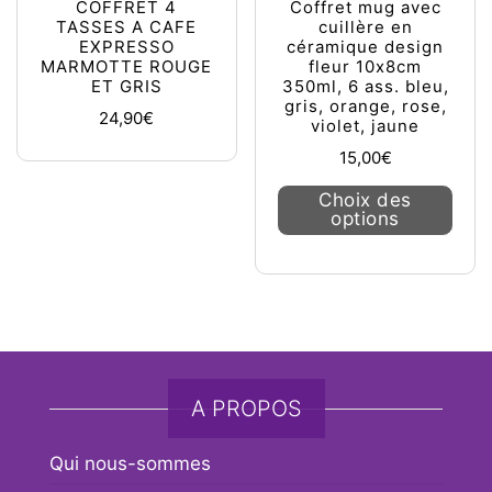
COFFRET 4
Coffret mug avec
TASSES A CAFE
cuillère en
EXPRESSO
céramique design
MARMOTTE ROUGE
fleur 10x8cm
ET GRIS
350ml, 6 ass. bleu,
gris, orange, rose,
24,90
€
violet, jaune
15,00
€
Ce pr
Choix des
options
A PROPOS
Qui nous-sommes