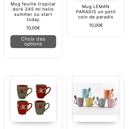
Mug feuille tropical
Mug LEMAN
doré 345 ml hello
PARADIS un petit
summer ou start
coin de paradis
today
10,00
€
10,00
€
Ce produit a plusieurs variations. L
Choix des
options