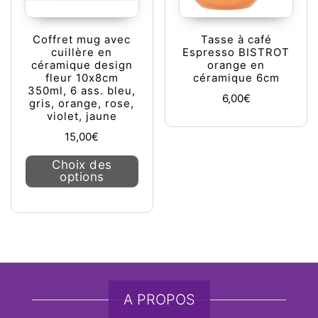
Coffret mug avec
Tasse à café
cuillère en
Espresso BISTROT
céramique design
orange en
fleur 10x8cm
céramique 6cm
350ml, 6 ass. bleu,
6,00
€
gris, orange, rose,
violet, jaune
15,00
€
Ce produit a plusieurs variations. L
Choix des
options
A PROPOS