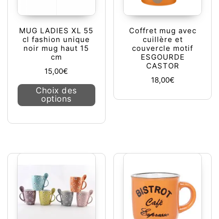
MUG LADIES XL 55
Coffret mug avec
cl fashion unique
cuillère et
noir mug haut 15
couvercle motif
cm
ESGOURDE
CASTOR
15,00
€
18,00
€
Ce produit a plusieurs variations. L
Choix des
options