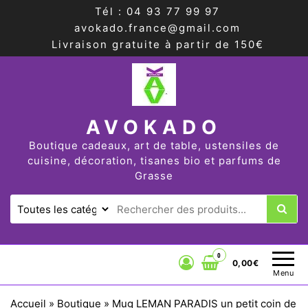
Tél : 04 93 77 99 97
avokado.france@gmail.com
Livraison gratuite à partir de 150€
AVOKADO
Boutique cadeaux, art de table, ustensiles de
cuisine, décoration, tisanes bio et parfums de
Grasse
0
0,00€
Menu
Accueil
»
Boutique
»
Mug LEMAN PARADIS un petit coin de