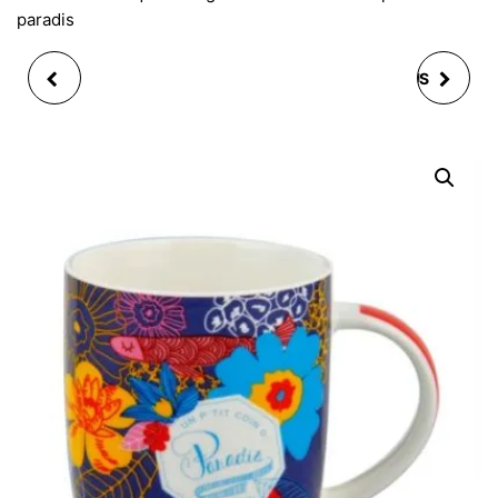
paradis
COFFRET 4 MUGS
MUG VOUS ETES PLUS
PALAWAN 42 CL
QUE MAGIQUE ASINE
ELOGES