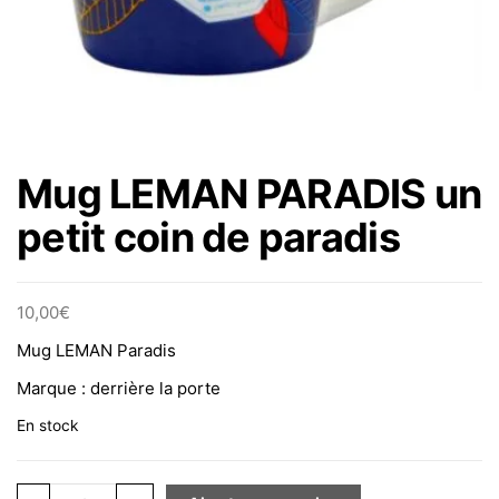
Mug LEMAN PARADIS un
petit coin de paradis
10,00
€
Mug LEMAN Paradis
Marque : derrière la porte
En stock
quantité de Mug LEMAN PARADIS un petit coin de parad