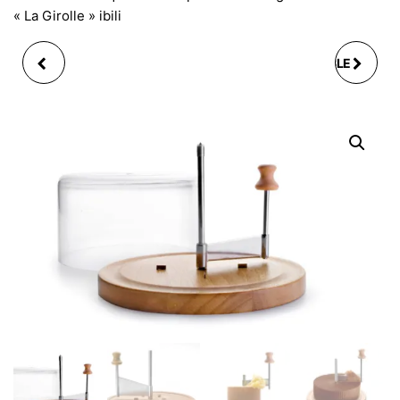
« La Girolle » ibili
RECHARGE DE GAZ
MANDOLINE RÉGLABLE
POUR TÊTE
ÉPAISSEUR ET FRITES
CHALUMEAU À VISER
AVEC MANCHE IBILI
IBILI