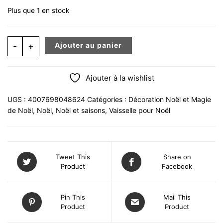
Plus que 1 en stock
quantité de BONBONNIERE JAR DE NOEL DESIGN CHAT
-
+
Ajouter au panier
Ajouter à la wishlist
UGS :
4007698048624
Catégories :
Décoration Noël et Magie
de Noël
,
Noël
,
Noël et saisons
,
Vaisselle pour Noël
Tweet This
Share on
Product
Facebook
Pin This
Mail This
Product
Product