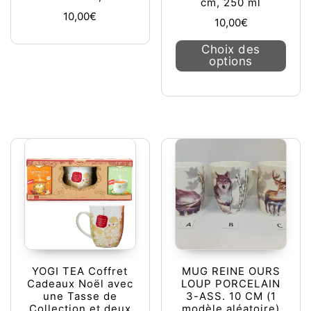
cm, 250 ml
10,00
€
10,00
€
Ce pr
Choix des
options
YOGI TEA Coffret
MUG REINE OURS
Cadeaux Noël avec
LOUP PORCELAIN
une Tasse de
3-ASS. 10 CM (1
Collection et deux
modèle aléatoire)