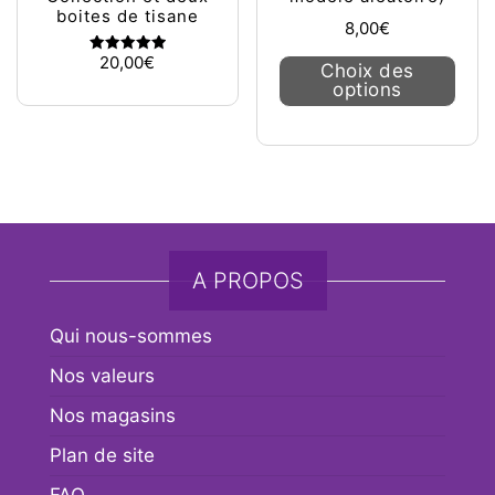
boites de tisane
8,00
€
Ce pr
20,00
€
Note
Choix des
5.00
options
sur 5
A PROPOS
Qui nous-sommes
Nos valeurs
Nos magasins
Plan de site