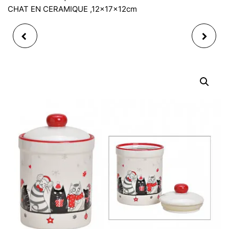
CHAT EN CERAMIQUE ,12x17x12cm
BONBONNIERE JAR
ARBRE ARGENTE
SABOT PERE NOEL EN
PORTE BIJOUX, EN
CERAMIQUE 2ASS
POLYRESINE, 30CM
17X10X18CM