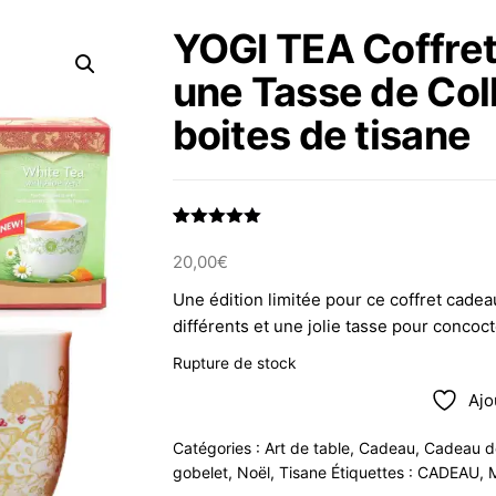
YOGI TEA Coffre
une Tasse de Col
boites de tisane
Noté
1
5.00
sur 5
20,00
€
basé sur
notation
Une édition limitée pour ce coffret cade
client
différents et une jolie tasse pour concoct
Rupture de stock
Ajo
Catégories :
Art de table
,
Cadeau
,
Cadeau d
gobelet
,
Noël
,
Tisane
Étiquettes :
CADEAU
,