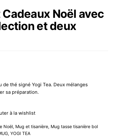
AVEC ANSE DORÉ EN
t Cadeaux Noël avec
PORCELAINE 340ML
lection et deux
au de thé signé Yogi Tea. Deux mélanges
er sa préparation.
uter à la wishlist
e Noël
,
Mug et tisanière
,
Mug tasse tisanière bol
MUG
,
YOGI TEA