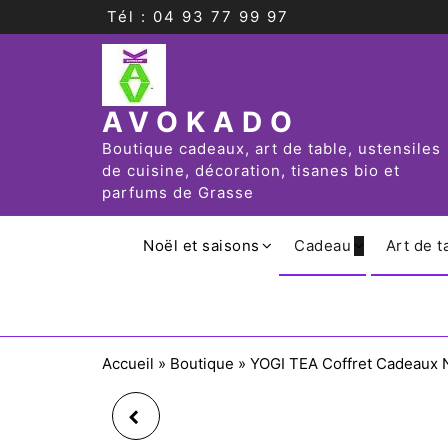
Tél : 04 93 77 99 97
AVOKADO
Boutique cadeaux, art de table, ustensiles
de cuisine, décoration, tisanes bio et
parfums de Grasse
Noël et saisons
Cadeau
Art de t
Accueil
»
Boutique
»
YOGI TEA Coffret Cadeaux N
MUG COEUR FLEUR ,