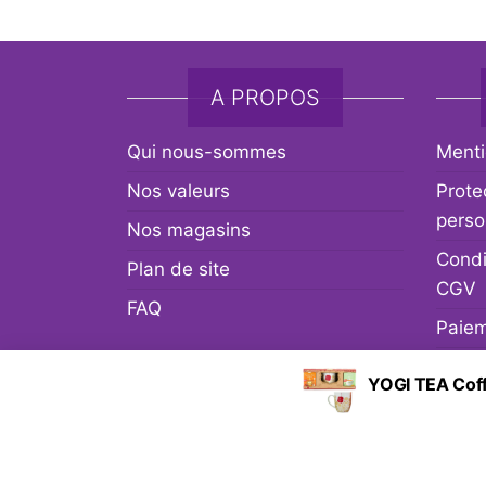
A PROPOS
Qui nous-sommes
Menti
Nos valeurs
Prote
perso
Nos magasins
Condi
Plan de site
CGV
FAQ
Paiem
Livra
YOGI TEA Coff
Retou