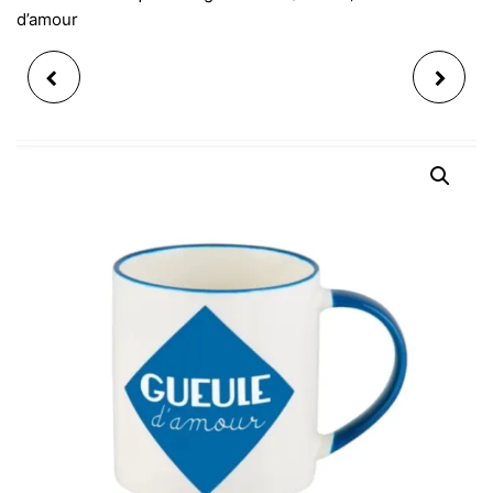
d’amour
PLANCHE DE
COUVERTS PIQUE
PRÉSENTATION
NIQUE INOX 3PCS AVEC
GARDEN 47 X 15 CM EN
ÉTUI IBILI
CÉRAMIQUE