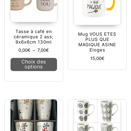
Tasse à café en
Mug VOUS ETES
céramique 2 ass;
PLUS QUE
9x6x6cm 130ml
MAGIQUE ASINE
Plage de prix : 0,00€ à 7,00€
Eloges
0,00
€
–
7,00
€
15,00
€
Ce produit a plusieurs variations. L
Choix des
options