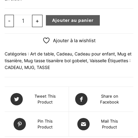
quantité de Mug chat jaune 10 CM
-
+
Ajouter au panier
Ajouter à la wishlist
Catégories :
Art de table
,
Cadeau
,
Cadeau pour enfant
,
Mug et
tisanière
,
Mug tasse tisanière bol gobelet
,
Vaisselle
Étiquettes :
CADEAU
,
MUG
,
TASSE
Tweet This
Share on
Product
Facebook
Pin This
Mail This
Product
Product