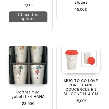
Eloges
12,00
€
15,00
€
Ce produit a plusieurs variations. L
Choix des
options
MUG TO GO LOVE
PORCELAINE
COUCERCLE EN
Coffret mug
SILICONE H14 CM
gobelet x4 HANA
15,00
€
23,90
€