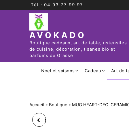
Tél : 04 93 77 99 97
AVOKADO
Boutique cadeaux, art de table, ustensiles
de cuisine, décoration, tisanes bio et
parfums de Grasse
Noël et saisons
Cadeau
Art de t
Accueil
»
Boutique
»
MUG HEART-DEC. CERAMI
MUG HIBOU NOEL, EN