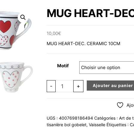
MUG HEART-DEC
10,00
€
MUG HEART-DEC. CERAMIC 10CM
Motif
quantité de MUG HEART-DEC. CER
-
+
Ajouter au panier
Ajo
UGS :
4007698186494
Catégories :
Art de 
tisanière bol gobelet
,
Vaisselle
Étiquettes :
C