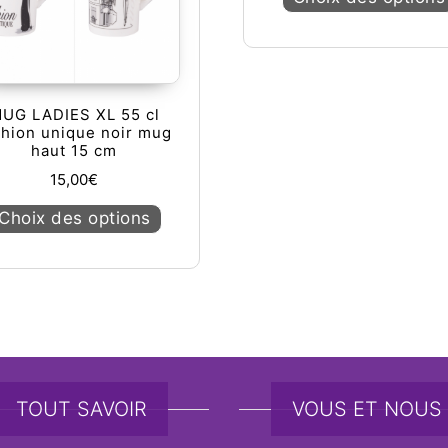
UG LADIES XL 55 cl
shion unique noir mug
haut 15 cm
15,00
€
Ce produit a plusieurs variations. Les op
Choix des options
urs variations. Les options peuvent être choisies sur la page du
TOUT SAVOIR
VOUS ET NOUS