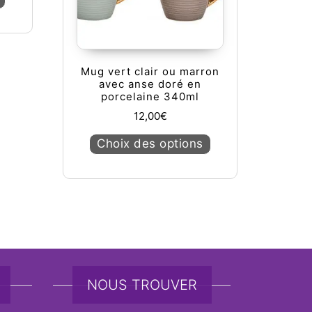
Mug vert clair ou marron
avec anse doré en
porcelaine 340ml
12,00
€
Ce produit a plusieu
Choix des options
tions peuvent être choisies sur la page du produit
 produit
NOUS TROUVER