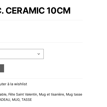
CM
. CERAMIC 10CM
AMIC 10CM
uter à la wishlist
table
,
Fête Saint Valentin
,
Mug et tisanière
,
Mug tasse
ADEAU
,
MUG
,
TASSE