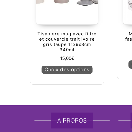
Tisanière mug avec filtre
M
et couvercle trait ivoire
fa
gris taupe 11x9x8cm
340ml
15,00
€
Ce produit a plusie
Choix des options
A PROPOS