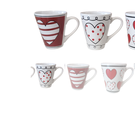
PORCELAINE, 4 ASS.
10CM 350ML MUG