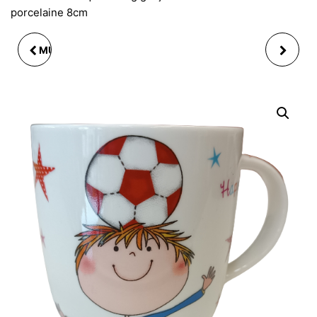
porcelaine 8cm
MUG REINE OURS LOUP
MUG CŒUR DOUX
PORCELAIN 3-ASS. 10
ROUGE EN PORCELAINE
CM (1 MODÈLE
8.5CM
ALÉATOIRE)