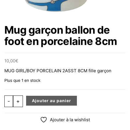
Mug garçon ballon de
foot en porcelaine 8cm
10,00
€
MUG GIRL/BOY PORCELAIN 2ASST 8CM fille garçon
Plus que 1 en stock
quantité de Mug garçon ballon de foot en porcelaine 8
-
+
Ajouter au panier
Ajouter à la wishlist