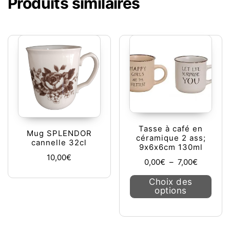
Produits similaires
Tasse à café en
Mug SPLENDOR
céramique 2 ass;
cannelle 32cl
9x6x6cm 130ml
10,00
€
Plage de 
0,00
€
–
7,00
€
Ce pr
Choix des
options