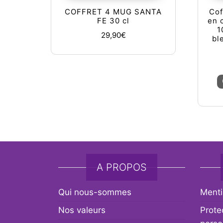
COFFRET 4 MUG SANTA
Cof
FE 30 cl
en 
1
29,90
€
bl
A PROPOS
Qui nous-sommes
Menti
Nos valeurs
Prote