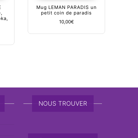
E
Mug LEMAN PARADIS un
,
petit coin de paradis
oka,
10,00
€
tions peuvent être choisies sur la page du produit
NOUS TROUVER