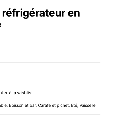
DOUBLE PAROI AVEC
 réfrigérateur en
ANSE LOT 2 TASSES
e
rateur en verre borosilicate
uter à la wishlist
able
,
Boisson et bar
,
Carafe et pichet
,
Eté
,
Vaisselle