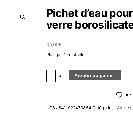
Pichet d’eau pour
verre borosilicat
39,90
€
Plus que 1 en stock
quantité de Pichet d'eau pour réfrigé
-
+
Ajouter au panier
Ajo
UGS :
8411922470864
Catégories :
Art de t