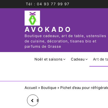
Tél : 04 93 77 99 97
AVOKADO
Boutique cadeaux, art de table, ustensiles
de cuisine, décoration, tisanes bio et
parfums de Grasse
Noël et saisons
Cadeau
Art de t
Accueil
»
Boutique
»
Pichet d’eau pour réfrigérat
SAC ISOTHERME ÉTUI