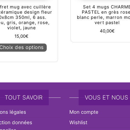
fret mug avec cuillère
Set 4 mugs CHARM
céramique design fleur
PASTEL en grès rose
0x8cm 350ml, 6 ass.
blanc perle, marron m
eu, gris, orange, rose,
vert pastel
violet, jaune
40,00
€
15,00
€
Ce produit a plusieurs variations. Les op
Choix des options
TOUT SAVOIR
VOUS ET NOUS
ons légales
Mon compte
ction données
Wishlist