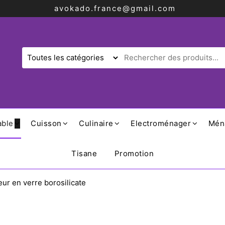
avokado.france@gmail.com
able
Cuisson
Culinaire
Electroménager
Mén
Tisane
Promotion
eur en verre borosilicate