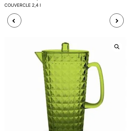
COUVERCLE 2,4 l
PICHET BROC À EAU
PICHET ISOTHERME
CRISTAL ALLURE 1,5L
INOX BROSSÉ
H24
INCASSABLE HAUT DE
GAMME 1.0 L