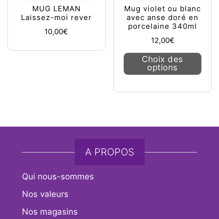
MUG LEMAN
Mug violet ou blanc
Laissez-moi rever
avec anse doré en
porcelaine 340ml
10,00
€
12,00
€
Ce pr
Choix des
options
A PROPOS
Qui nous-sommes
Nos valeurs
Nos magasins