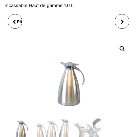
incassable Haut de gamme 1.0 L
PICHET DIAMANT VERT
PICHET ISOTHERME
AVEC COUVERCLE 2,4
INOX BROSSÉ
L
INCASSABLE HAUT DE
GAMME 1.5 L