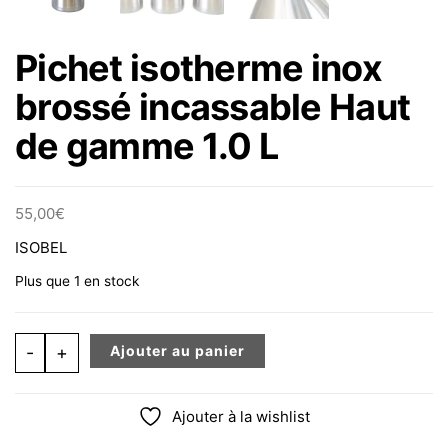
Pichet isotherme inox
brossé incassable Haut
de gamme 1.0 L
55,00
€
ISOBEL
Plus que 1 en stock
quantité de Pichet isotherme inox brossé incassable H
-
+
Ajouter au panier
Ajouter à la wishlist