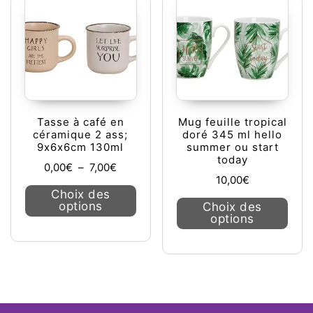
Tasse à café en
Mug feuille tropical
céramique 2 ass;
doré 345 ml hello
9x6x6cm 130ml
summer ou start
today
Plage de prix : 0,00€ à 7,00€
0,00
€
–
7,00
€
10,00
€
Ce produit a plusieurs variations. L
Choix des
Ce pr
options
Choix des
options