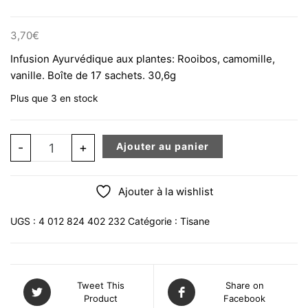
3,70
€
Infusion Ayurvédique aux plantes: Rooibos, camomille,
vanille. Boîte de 17 sachets. 30,6g
Plus que 3 en stock
quantité de YOGI TEA Bonne Nuit Rooibos Vanille Infusio
-
+
Ajouter au panier
Ajouter à la wishlist
UGS :
4 012 824 402 232
Catégorie :
Tisane
Tweet This
Share on
Product
Facebook