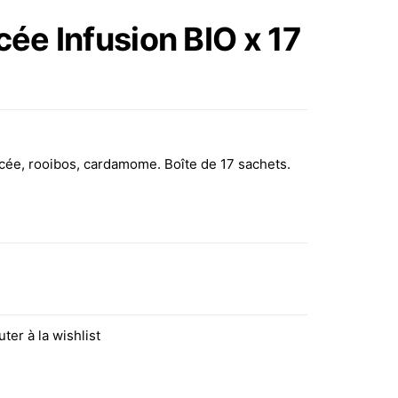
JEUNESSE INFUSION
ée Infusion BIO x 17
BIO X 17 SACHETS
cée, rooibos, cardamome. Boîte de 17 sachets.
sion BIO x 17 sachets
uter à la wishlist