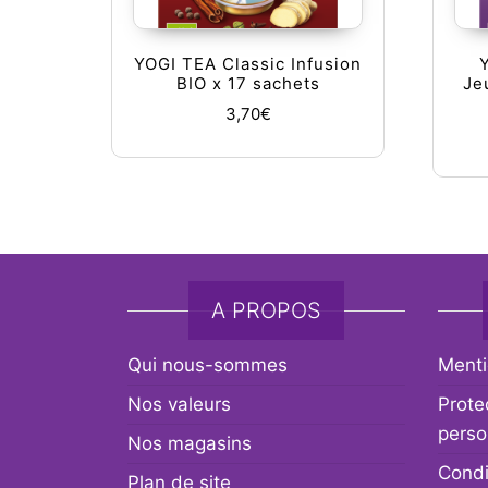
YOGI TEA Classic Infusion
BIO x 17 sachets
Je
3,70
€
A PROPOS
Qui nous-sommes
Menti
Nos valeurs
Prote
perso
Nos magasins
Condi
Plan de site