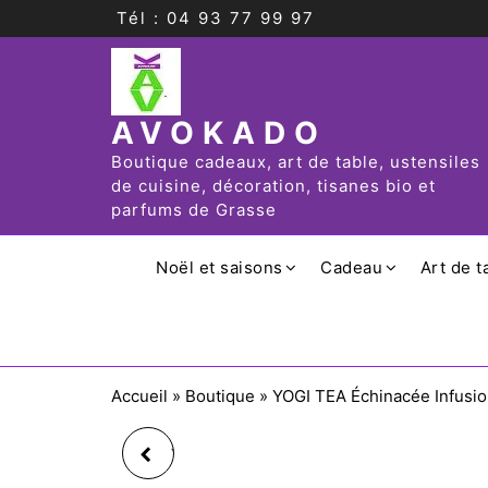
Tél : 04 93 77 99 97
AVOKADO
Boutique cadeaux, art de table, ustensiles
de cuisine, décoration, tisanes bio et
parfums de Grasse
Noël et saisons
Cadeau
Art de t
Accueil
»
Boutique
»
YOGI TEA Échinacée Infusio
YOGI TEA DIGESTION