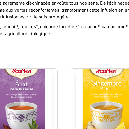
es agrémenté d’échinacée envoûte tous nos sens. De l’échinacé
ome aux vertus réconfortantes, transforment cette infusion en u
infusion est : « Je suis protégé ».
fenouil*, rooibos*, chicorée torréfiée*, caroube*, cardamome*, b
 l’agriculture biologique )