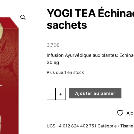
YOGI TEA Échinac
sachets
3,70
€
Infusion Ayurvédique aux plantes: Echina
30,6g
Plus que 1 en stock
quantité de YOGI TEA Échinacée Infu
-
+
Ajouter au panier
Ajo
UGS :
4 012 824 402 751
Catégorie :
Tisane