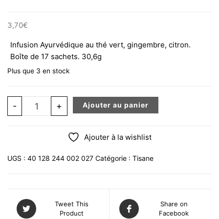
3,70
€
Infusion Ayurvédique au thé vert, gingembre, citron.
Boîte de 17 sachets. 30,6g
Plus que 3 en stock
quantité de YOGI TEA Thé Vert Gingembre Citron Infusio
-
+
Ajouter au panier
Ajouter à la wishlist
UGS :
40 128 244 002 027
Catégorie :
Tisane
Tweet This
Share on
Product
Facebook