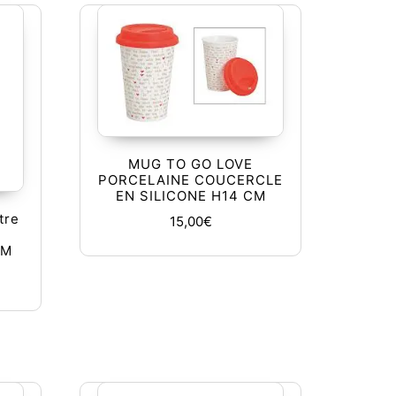
MUG TO GO LOVE
PORCELAINE COUCERCLE
EN SILICONE H14 CM
tre
15,00
€
n
CM
tions peuvent être choisies sur la page du produit