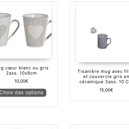
g cœur blanc ou gris
Tisanière mug avec fil
2ass. 10x8cm
et couvercle gris e
10,00
€
céramique 3ass. 10 
Ce produit a plusieurs variations. Les op
15,00
€
Choix des options