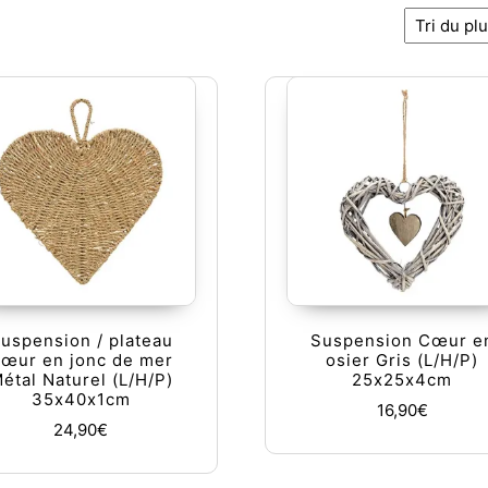
ncien
uspension / plateau
Suspension Cœur e
œur en jonc de mer
osier Gris (L/H/P)
étal Naturel (L/H/P)
25x25x4cm
00€.
35x40x1cm
16,90
€
24,90
€