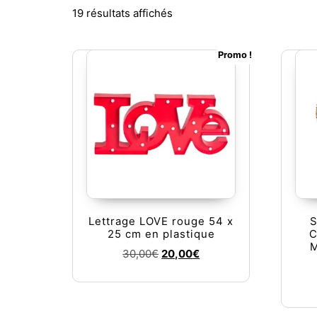
Trié du plus récent au plus a
19 résultats affichés
Promo !
Lettrage LOVE rouge 54 x
S
25 cm en plastique
C
M
Le prix initial était : 30,00€.
Le prix actuel est : 20,
30,00
€
20,00
€