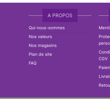
A PROPOS
Qui nous-sommes
Menti
Nos valeurs
Prote
perso
Nos magasins
Condi
Plan de site
CGV
FAQ
Paiem
Livra
Retou