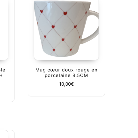
le
Mug cœur doux rouge en
 H
porcelaine 8.5CM
10,00
€
 produit
tions peuvent être choisies sur la page du produit