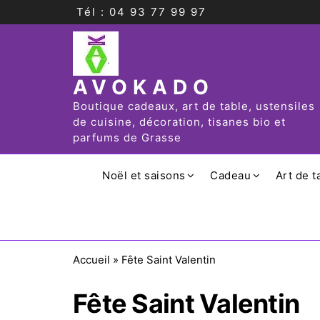
Tél : 04 93 77 99 97
AVOKADO
Boutique cadeaux, art de table, ustensiles
de cuisine, décoration, tisanes bio et
parfums de Grasse
Noël et saisons
Cadeau
Art de t
Accueil
»
Fête Saint Valentin
Fête Saint Valentin