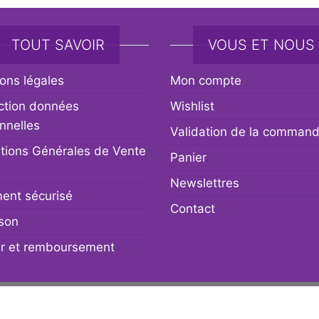
TOUT SAVOIR
VOUS ET NOUS
ons légales
Mon compte
ction données
Wishlist
nnelles
Validation de la comman
tions Générales de Vente
Panier
Newslettres
ent sécurisé
Contact
ison
r et remboursement
Fièrement propulsé par
WordPress
|
Thème :
Envo eCommerc