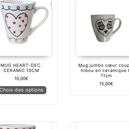
MUG HEART-DEC.
Mug jumbo cœur coup
CERAMIC 10CM
hibou en ceramique
11cm
10,00
€
15,00
€
urs variations. Les options peuvent être choisies sur la page du
Ce produit a plusieurs variations. Les op
Choix des options