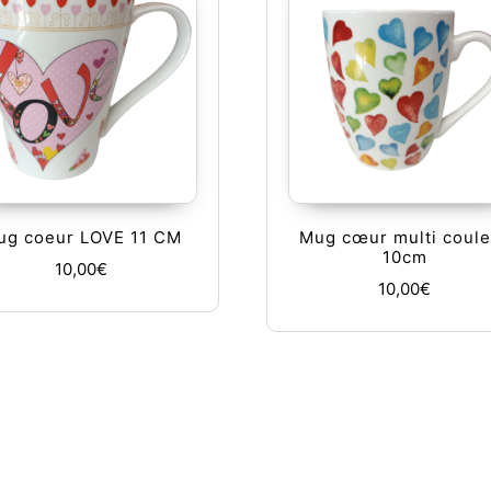
ug coeur LOVE 11 CM
Mug cœur multi coule
10cm
10,00
€
10,00
€
urs variations. Les options peuvent être choisies sur la page du