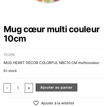
Mug cœur multi couleur
10cm
10,00
€
MUG HEART DECOR COLORFUL NBC10 CM multicouleur
En stock
quantité de Mug cœur multi couleur 10cm
-
+
Ajouter au panier
Ajouter à la wishlist