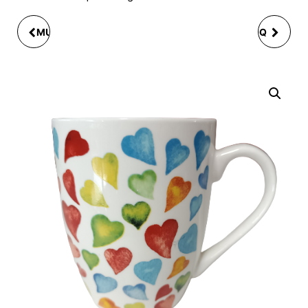
MUG HIBOU RENARD EN
MUG CAMPAGNE COQ
PORCELAINE 9X8 CM
8.5CM EN CÉRAMIQUE
2ASS.