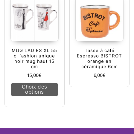
MUG LADIES XL 55
Tasse à café
cl fashion unique
Espresso BISTROT
noir mug haut 15
orange en
cm
céramique 6cm
15,00
€
6,00
€
Ce produit a plusieurs variations. L
Choix des
options