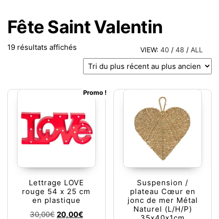
Fête Saint Valentin
Trié du plus récent au plus ancien
19 résultats affichés
VIEW:
40
/
48
/
ALL
Promo !
Lettrage LOVE
Suspension /
rouge 54 x 25 cm
plateau Cœur en
en plastique
jonc de mer Métal
Naturel (L/H/P)
Le prix initial était : 30,00€.
Le prix actuel est : 20,00€.
30,00
€
20,00
€
35x40x1cm