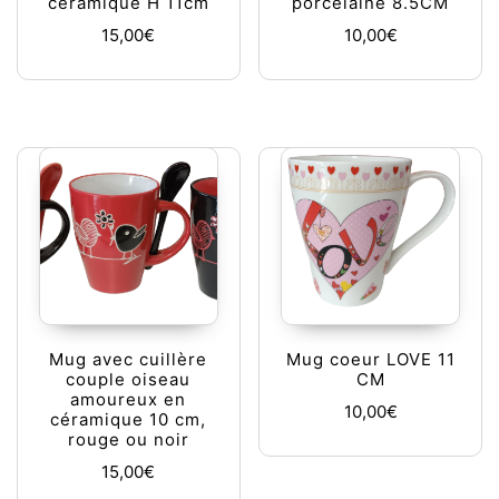
ceramique H 11cm
porcelaine 8.5CM
15,00
€
10,00
€
Mug avec cuillère
Mug coeur LOVE 11
couple oiseau
CM
amoureux en
10,00
€
céramique 10 cm,
rouge ou noir
15,00
€