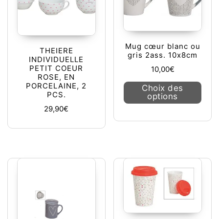
Mug cœur blanc ou
THEIERE
gris 2ass. 10x8cm
INDIVIDUELLE
PETIT COEUR
10,00
€
ROSE, EN
Ce pr
PORCELAINE, 2
Choix des
PCS.
options
29,90
€