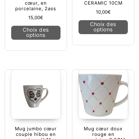
cœur, en
CERAMIC 10CM
porcelaine, 2ass
10,00
€
15,00
€
Ce pr
Choix des
Ce produit a plusieurs variations. L
options
Choix des
options
Mug jumbo cœur
Mug cœur doux
couple hibou en
rouge en