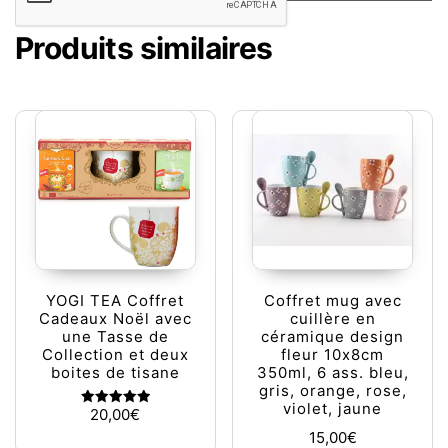
Produits similaires
YOGI TEA Coffret
Coffret mug avec
Cadeaux Noël avec
cuillère en
une Tasse de
céramique design
Collection et deux
fleur 10x8cm
boites de tisane
350ml, 6 ass. bleu,
gris, orange, rose,
violet, jaune
20,00
€
Note
5.00
15,00
€
sur 5