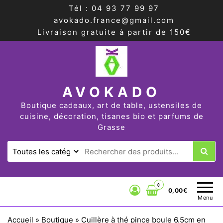
Tél : 04 93 77 99 97
avokado.france@gmail.com
Livraison gratuite à partir de 150€
AVOKADO
Boutique cadeaux, art de table, ustensiles de
cuisine, décoration, tisanes bio et parfums de
Grasse
0
0,00€
Menu
Accueil
»
Boutique
»
Cuillère à thé pince boule 6.5cm en