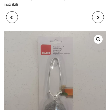
inox ibili
MARMITE AVEC
COUPE POMME
COUVERCLE INOX
SECTIONNEUR POMME
NOAH 32CM
IBILI