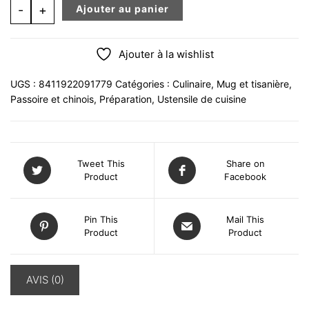
quantité de Cuillère à thé pince boule 6.5cm en inox ibili
-
+
Ajouter au panier
Ajouter à la wishlist
UGS :
8411922091779
Catégories :
Culinaire
,
Mug et tisanière
,
Passoire et chinois
,
Préparation
,
Ustensile de cuisine
Tweet This
Share on
Product
Facebook
Pin This
Mail This
Product
Product
AVIS (0)