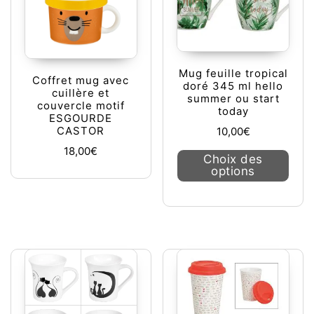
Mug feuille tropical
Coffret mug avec
doré 345 ml hello
cuillère et
summer ou start
couvercle motif
today
ESGOURDE
CASTOR
10,00
€
18,00
€
Ce pr
Choix des
options