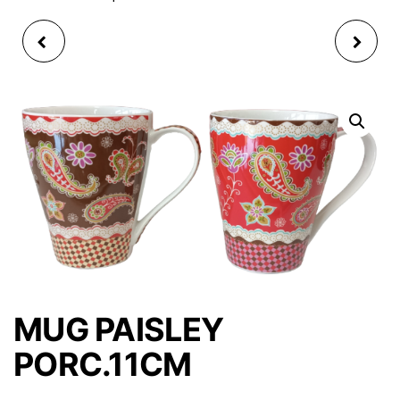
MUG POUSSINS
MUG HIBOU EN
PAQUES EN
PORCELAINE H 11CM 3
PORCELAINE, 9 CM, 3-
ASS
ASS.
MUG PAISLEY
PORC.11CM