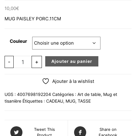
10,00
€
MUG PAISLEY PORC.11CM
Couleur
quantité de MUG PAISLEY PORC.11CM
-
+
Ajouter au panier
Ajouter à la wishlist
UGS :
4007698192204
Catégories :
Art de table
,
Mug et
tisanière
Étiquettes :
CADEAU
,
MUG
,
TASSE
Tweet This
Share on
Product
Facebook