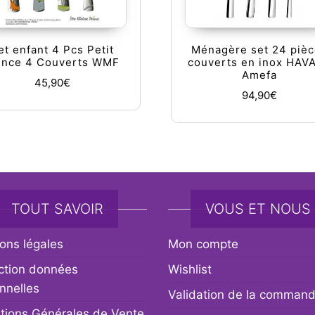
et enfant 4 Pcs Petit
Ménagère set 24 piè
ince 4 Couverts WMF
couverts en inox HAV
Amefa
45,90
€
94,90
€
TOUT SAVOIR
VOUS ET NOUS
ons légales
Mon compte
ction données
Wishlist
nnelles
Validation de la comman
tions Générales de Vente