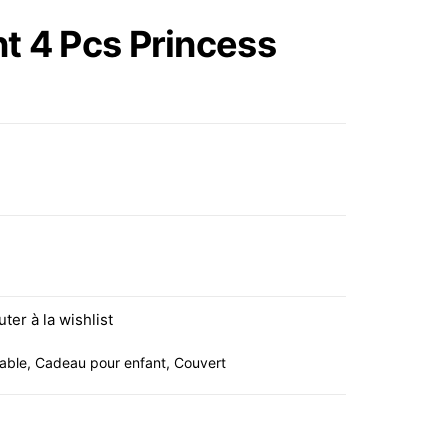
4 PCS REINE DES
nt 4 Pcs Princess
NEIGES WMF
cs Princess WMF
uter à la wishlist
table
,
Cadeau pour enfant
,
Couvert