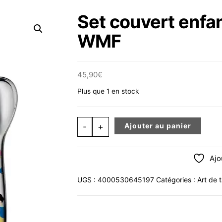
Set couvert enfa
WMF
45,90
€
Plus que 1 en stock
quantité de Set couvert enfant 4 P
-
+
Ajouter au panier
Ajo
UGS :
4000530645197
Catégories :
Art de 