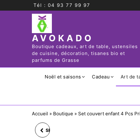
Tél : 04 93 77 99 97
AVOKADO
Boutique cadeaux, art de table, ustensiles
de cuisine, décoration, tisanes bio et
parfums de Grasse
Noël et saisons
Cadeau
Art de t
Accueil
»
Boutique
»
Set couvert enfant 4 Pcs 
SET COUVERT ENFANT