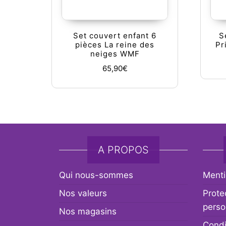
Set couvert enfant 6
S
pièces La reine des
Pr
neiges WMF
65,90
€
A PROPOS
Qui nous-sommes
Menti
Nos valeurs
Prote
perso
Nos magasins
Condi