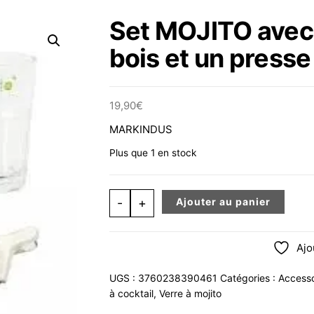
Set MOJITO avec 2
bois et un presse
19,90
€
MARKINDUS
Plus que 1 en stock
quantité de Set MOJITO avec 2 verres 
-
+
Ajouter au panier
Ajo
UGS :
3760238390461
Catégories :
Accesso
à cocktail
,
Verre à mojito