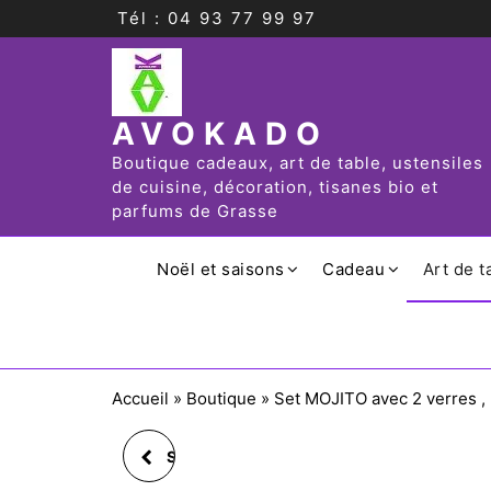
Tél : 04 93 77 99 97
AVOKADO
Boutique cadeaux, art de table, ustensiles
de cuisine, décoration, tisanes bio et
parfums de Grasse
Noël et saisons
Cadeau
Art de t
Accueil
»
Boutique
»
Set MOJITO avec 2 verres , u
SET ENFANT 6 PIÈCES