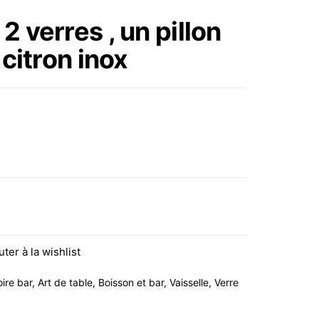
PINGOUINS COUREURS
 verres , un pillon
 citron inox
, un pillon bois et un presse citron inox
uter à la wishlist
ire bar
,
Art de table
,
Boisson et bar
,
Vaisselle
,
Verre