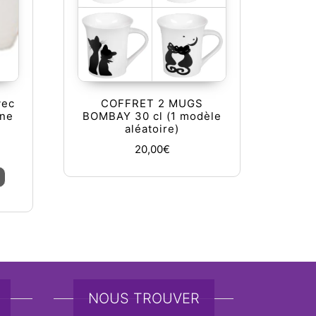
vec
COFFRET 2 MUGS
ine
BOMBAY 30 cl (1 modèle
aléatoire)
20,00
€
Ce produit a plusieurs variations. Les options peuvent être ch
NOUS TROUVER