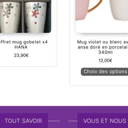
ffret mug gobelet x4
Mug violet ou blanc a
HANA
anse doré en porcela
340ml
23,90
€
12,00
€
Choix des options
TOUT SAVOIR
VOUS ET NOUS