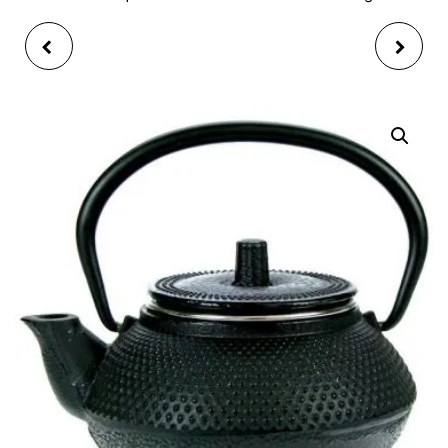
THÉIÈRE EN FONTE
THEIERE NOIR, FER
BRONZE, NAGANO, 1.0 L
FONDUE FONTE, KOBE,
0,3 L