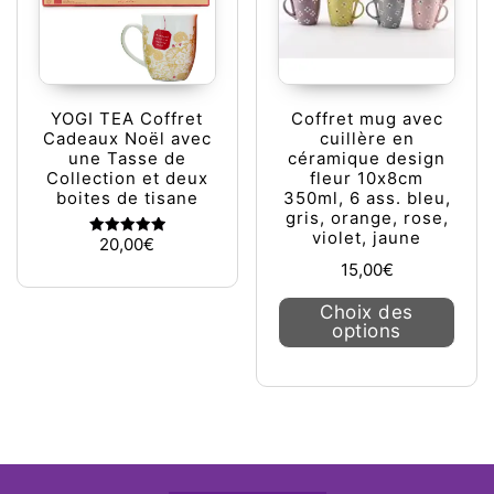
YOGI TEA Coffret
Coffret mug avec
Cadeaux Noël avec
cuillère en
une Tasse de
céramique design
Collection et deux
fleur 10x8cm
boites de tisane
350ml, 6 ass. bleu,
gris, orange, rose,
violet, jaune
20,00
€
Note
5.00
15,00
€
sur 5
Ce pr
Choix des
options